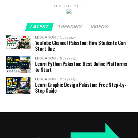
ADVERTISEMENT
LATEST
TRENDING
VIDEOS
EDUCATION
1 day ago
YouTube Channel Pakistan: How Students Can
Start One
EDUCATION
2 days ago
Learn Python Pakistan: Best Online Platforms
to Start
EDUCATION
3 days ago
Learn Graphic Design Pakistan: Free Step-by-
Step Guide