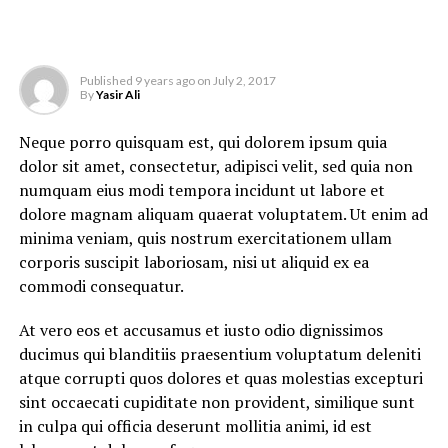
dignissimos ducimus qui blanditiis praesentium
voluptatum deleniti atque.
Photo: Shutterstock
Published
9 years ago
on
July 2, 2017
By
Yasir Ali
Neque porro quisquam est, qui dolorem ipsum quia
dolor sit amet, consectetur, adipisci velit, sed quia non
numquam eius modi tempora incidunt ut labore et
dolore magnam aliquam quaerat voluptatem. Ut enim ad
minima veniam, quis nostrum exercitationem ullam
corporis suscipit laboriosam, nisi ut aliquid ex ea
commodi consequatur.
At vero eos et accusamus et iusto odio dignissimos
ducimus qui blanditiis praesentium voluptatum deleniti
atque corrupti quos dolores et quas molestias excepturi
sint occaecati cupiditate non provident, similique sunt
in culpa qui officia deserunt mollitia animi, id est