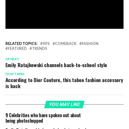
RELATED TOPICS:
90'S
COMEBACK
FASHION
FEATURED
TRENDS
UP NEXT
Emily Ratajkowski channels back-to-school style
DON'T MISS
According to Dior Couture, this taboo fashion accessory
is back
YOU MAY LIKE
9 Celebrities who have spoken out about
being photoshopped