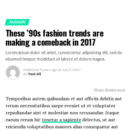
FASHION
These ’90s fashion trends are
making a comeback in 2017
Lorem ipsum dolor sit amet, consectetur adipisicing elit, sed do
eiusmod tempor incididunt ut labore et dolore magna.
Published
9 years ago
on
July 5, 2017
By
Yasir Ali
Photo: Shutterstock
Temporibus autem quibusdam et aut officiis debitis aut
rerum necessitatibus saepe eveniet ut et voluptates
repudiandae sint et molestiae non recusandae. Itaque
earum rerum hic
tenetur a sapiente
delectus, ut aut
reiciendis voluptatibus maiores alias consequatur aut