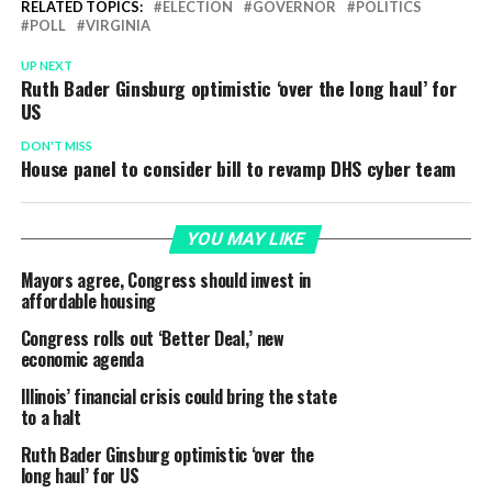
RELATED TOPICS:
ELECTION
GOVERNOR
POLITICS
POLL
VIRGINIA
UP NEXT
Ruth Bader Ginsburg optimistic ‘over the long haul’ for
US
DON'T MISS
House panel to consider bill to revamp DHS cyber team
YOU MAY LIKE
Mayors agree, Congress should invest in
affordable housing
Congress rolls out ‘Better Deal,’ new
economic agenda
Illinois’ financial crisis could bring the state
to a halt
Ruth Bader Ginsburg optimistic ‘over the
long haul’ for US