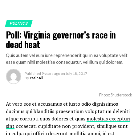
POLITICS
Poll: Virginia governor’s race in
dead heat
Quis autem vel eum iure reprehenderit qui in ea voluptate velit
esse quam nihil molestiae consequatur, vel illum qui dolorem.
Published
9 years ago
on
July 18, 2017
By
Yasir Ali
Photo: Shutterstock
At vero eos et accusamus et iusto odio dignissimos
ducimus qui blanditiis praesentium voluptatum deleniti
atque corrupti quos dolores et quas
molestias excepturi
sint
occaecati cupiditate non provident, similique sunt
in culpa qui officia deserunt mollitia animi, id est