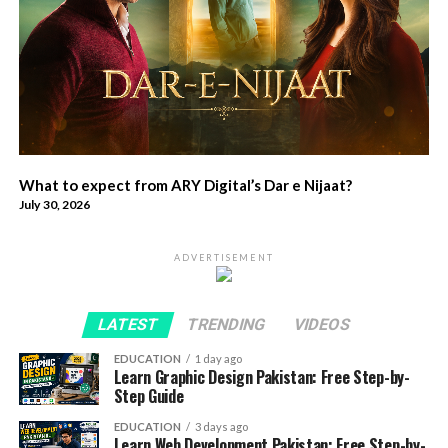
What to expect from ARY Digital’s Dar e Nijaat?
July 30, 2026
ADVERTISEMENT
LATEST
TRENDING
VIDEOS
EDUCATION
1 day ago
Learn Graphic Design Pakistan: Free Step-by-
Step Guide
EDUCATION
3 days ago
Learn Web Development Pakistan: Free Step-by-