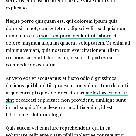
veritatis et quasi architecto beatae vitae dicta sunt
explicabo.
Neque porro quisquam est, qui dolorem ipsum quia
dolor sit amet, consectetur, adipisci velit, sed quia non
numquam eius
modi tempora incidunt ut labore
et
dolore magnam aliquam quaerat voluptatem. Ut enim ad
minima veniam, quis nostrum exercitationem ullam
corporis suscipit laboriosam, nisi ut aliquid ex ea
commodi consequatur.
At vero eos et accusamus et iusto odio dignissimos
ducimus qui blanditiis praesentium voluptatum deleniti
atque corrupti quos dolores et quas
molestias excepturi
sint
occaecati cupiditate non provident, similique sunt
in culpa qui officia deserunt mollitia animi, id est
laborum et dolorum fuga.
Quis autem vel eum iure reprehenderit qui in ea
voluptate velit esse quam nihil molestiae consequatur,