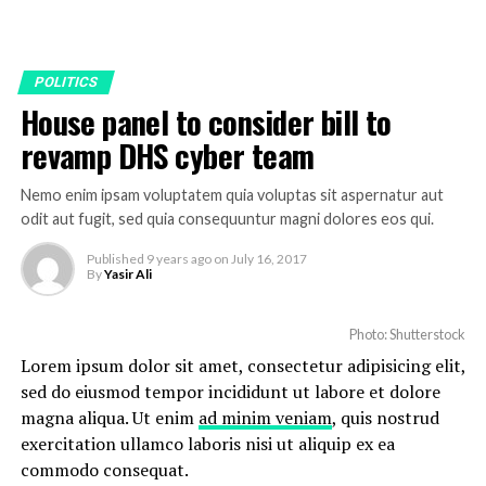
POLITICS
House panel to consider bill to
revamp DHS cyber team
Nemo enim ipsam voluptatem quia voluptas sit aspernatur aut
odit aut fugit, sed quia consequuntur magni dolores eos qui.
Published
9 years ago
on
July 16, 2017
By
Yasir Ali
Photo: Shutterstock
Lorem ipsum dolor sit amet, consectetur adipisicing elit,
sed do eiusmod tempor incididunt ut labore et dolore
magna aliqua. Ut enim
ad minim veniam
, quis nostrud
exercitation ullamco laboris nisi ut aliquip ex ea
commodo consequat.