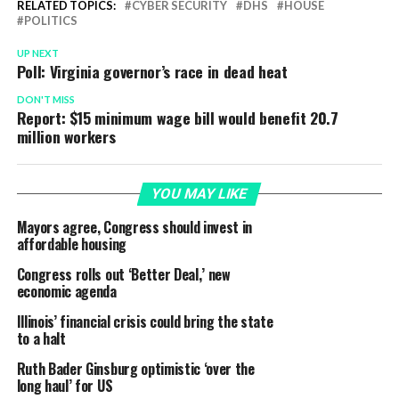
RELATED TOPICS:
CYBER SECURITY
DHS
HOUSE
POLITICS
UP NEXT
Poll: Virginia governor’s race in dead heat
DON'T MISS
Report: $15 minimum wage bill would benefit 20.7
million workers
YOU MAY LIKE
Mayors agree, Congress should invest in
affordable housing
Congress rolls out ‘Better Deal,’ new
economic agenda
Illinois’ financial crisis could bring the state
to a halt
Ruth Bader Ginsburg optimistic ‘over the
long haul’ for US