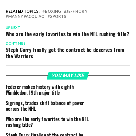
RELATED TOPICS:
BOXING
JEFF HORN
MANNY PACQUIAO
SPORTS
UP NEXT
Who are the early favorites to win the NFL rushing title?
DON'T MISS
Steph Curry finally got the contract he deserves from
the Warriors
YOU MAY LIKE
Federer makes history with eighth
Wimbledon, 19th major title
Signings, trades shift balance of power
across the NHL
Who are the early favorites to win the NFL
rushing title?
Steph Curry finally got the contract he