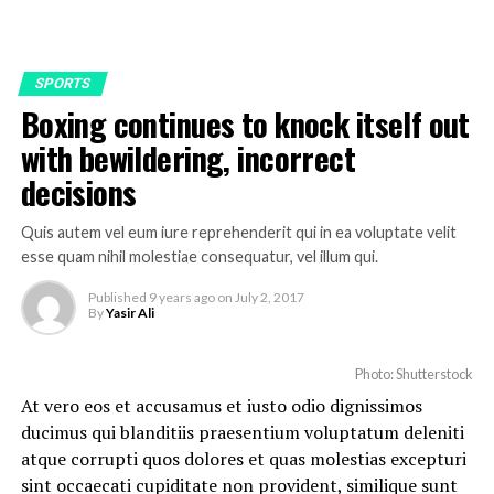
SPORTS
Boxing continues to knock itself out
with bewildering, incorrect
decisions
Quis autem vel eum iure reprehenderit qui in ea voluptate velit
esse quam nihil molestiae consequatur, vel illum qui.
Published
9 years ago
on
July 2, 2017
By
Yasir Ali
Photo: Shutterstock
At vero eos et accusamus et iusto odio dignissimos
ducimus qui blanditiis praesentium voluptatum deleniti
atque corrupti quos dolores et quas molestias excepturi
sint occaecati cupiditate non provident, similique sunt