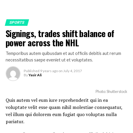
SPORTS
Signings, trades shift balance of
power across the NHL
Temporibus autem quibusdam et aut officiis debitis aut rerum
necessitatibus saepe eveniet ut et voluptates.
Published
9 years ago
on
July 4, 2017
By
Yasir Ali
Photo: Shutterstock
Quis autem vel eum iure reprehenderit qui in ea
voluptate velit esse quam nihil molestiae consequatur,
vel illum qui dolorem eum fugiat quo voluptas nulla
pariatur.