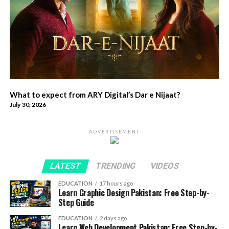
What to expect from ARY Digital’s Dar e Nijaat?
July 30, 2026
ADVERTISEMENT
LATEST
TRENDING
VIDEOS
EDUCATION
17 hours ago
Learn Graphic Design Pakistan: Free Step-by-
Step Guide
EDUCATION
2 days ago
Learn Web Development Pakistan: Free Step-by-