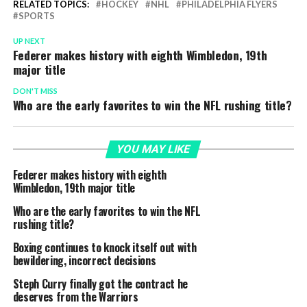
RELATED TOPICS:
HOCKEY
NHL
PHILADELPHIA FLYERS
SPORTS
UP NEXT
Federer makes history with eighth Wimbledon, 19th
major title
DON'T MISS
Who are the early favorites to win the NFL rushing title?
YOU MAY LIKE
Federer makes history with eighth
Wimbledon, 19th major title
Who are the early favorites to win the NFL
rushing title?
Boxing continues to knock itself out with
bewildering, incorrect decisions
Steph Curry finally got the contract he
deserves from the Warriors