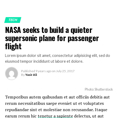
TECH
NASA seeks to build a quieter
supersonic plane for passenger
flight
Lorem ipsum dolor sit amet, consectetur adipisicing elit, sed do
eiusmod tempor incididunt ut labore et dolore.
Published
9 years ago
on
July 25, 2017
By
Yasir Ali
Photo: Shutterstock
Temporibus autem quibusdam et aut officiis debitis aut
rerum necessitatibus saepe eveniet ut et voluptates
repudiandae sint et molestiae non recusandae. Itaque
earum rerum hic
tenetur a sapiente
delectus, ut aut