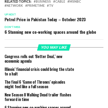
RELATED TOPICS:
BUSINESS
CABLE
MSNBC
NETWORK
PRIMETIME
TV
UP NEXT
Petrol Price in Pakistan Today – October 2023
DON'T MISS
6 Stunning new co-working spaces around the globe
YOU MAY LIKE
Congress rolls out ‘Better Deal,’ new
economic agenda
Illinois’ financial crisis could bring the state
to a halt
The final 6 ‘Game of Thrones’ episodes
might feel like a full season
New Season 8 Walking Dead trailer flashes
forward in time
6 Stunning new co-working spaces around