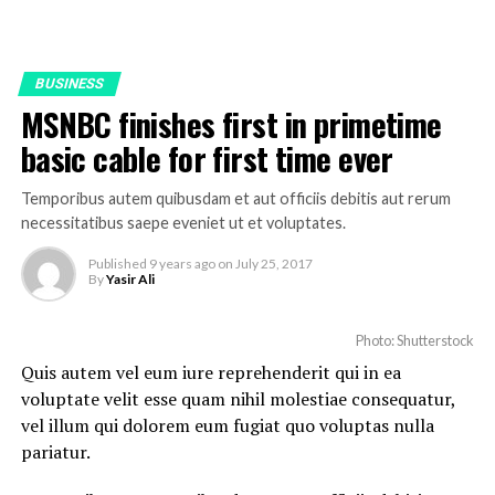
BUSINESS
MSNBC finishes first in primetime
basic cable for first time ever
Temporibus autem quibusdam et aut officiis debitis aut rerum
necessitatibus saepe eveniet ut et voluptates.
Published
9 years ago
on
July 25, 2017
By
Yasir Ali
Photo: Shutterstock
Quis autem vel eum iure reprehenderit qui in ea
voluptate velit esse quam nihil molestiae consequatur,
vel illum qui dolorem eum fugiat quo voluptas nulla
pariatur.